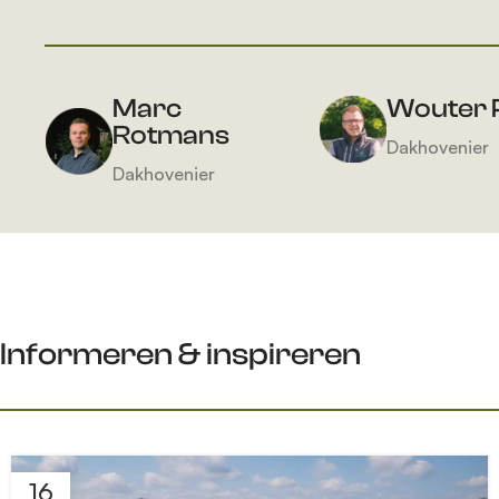
Marc
Wouter 
Rotmans
Dakhovenier
Dakhovenier
Informeren & inspireren
16