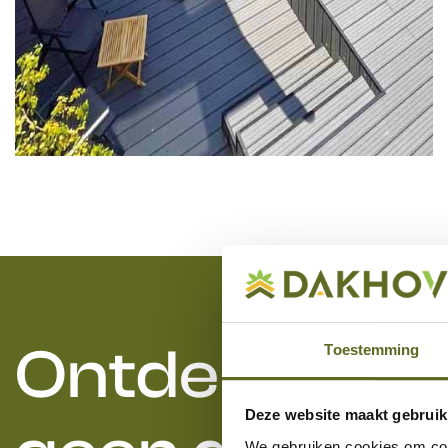
Luxe daktuinen
BEKIJK
Ontdek onze 
Toestemming
Deze website maakt gebruik
We gebruiken cookies om cont