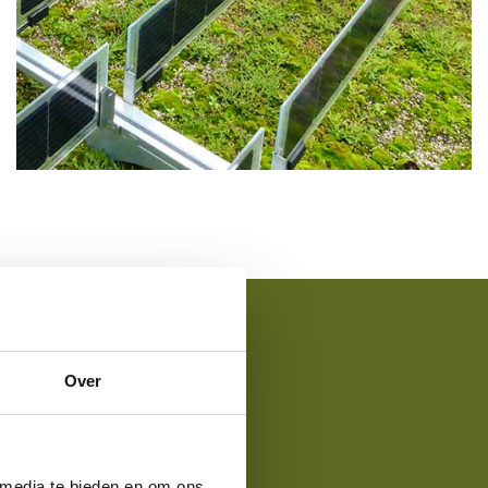
Over Easy Solar
BEKIJK
ange,
Over
 media te bieden en om ons