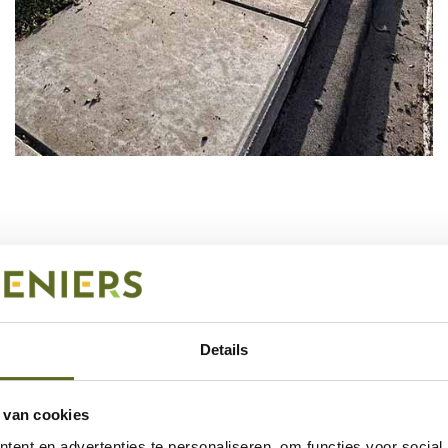
Groene daken
BEKIJK
uitgebreide r
Details
 van cookies
ent en advertenties te personaliseren, om functies voor social