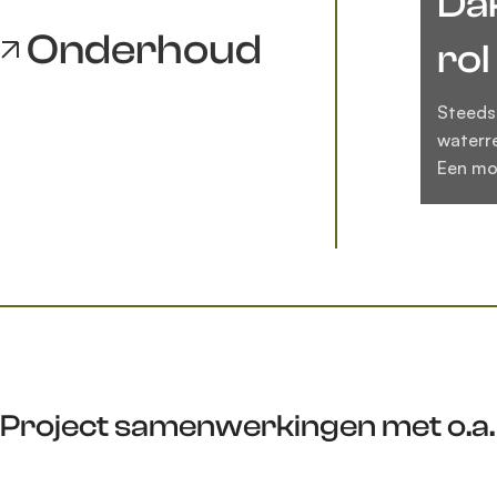
Wa
Onderhoud
ver
Ligt er
perfect
een ult
Project samenwerkingen met o.a.