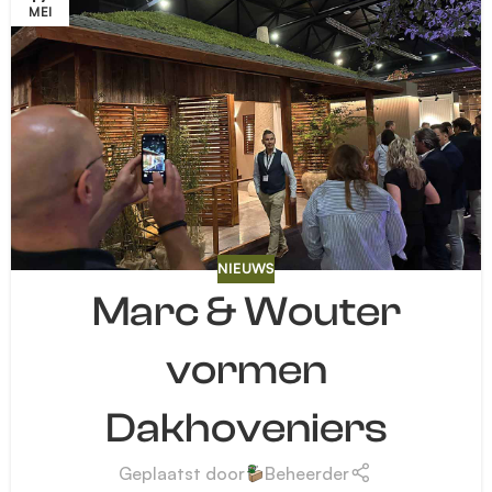
MEI
NIEUWS
Marc & Wouter
vormen
Dakhoveniers
Geplaatst door
Beheerder