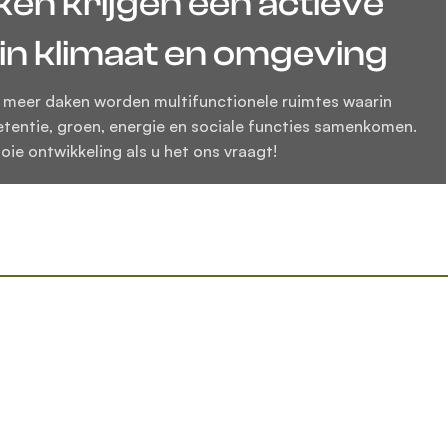
teropslag, groen en
ticale PV panelen
 al een groendak? Dan zijn de units van Over Easy Solar
 om later te plaatsen. Met een gewicht van 11 kg/m² is dit
ralicht bifacial PV systeem.