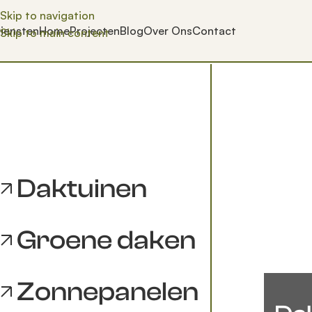
Skip to navigation
iensten
Home
Projecten
Blog
Over Ons
Contact
Skip to main content
Daktuinen
Groene daken
Zonnepanelen