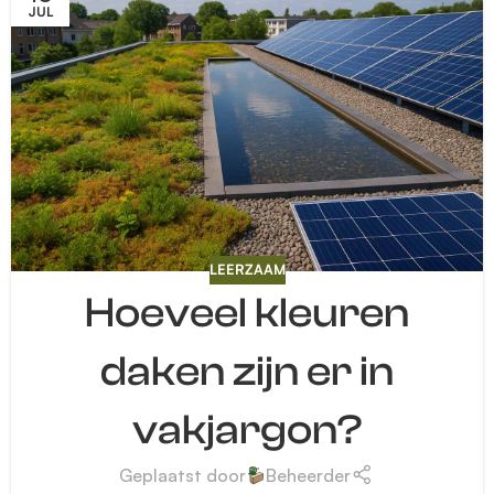
JUL
LEERZAAM
Hoeveel kleuren
daken zijn er in
vakjargon?
Geplaatst door
Beheerder