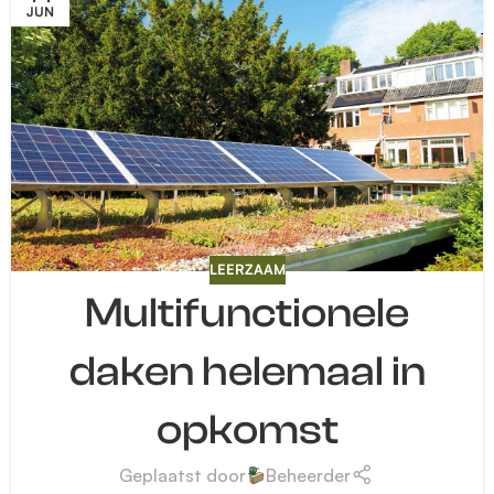
JUN
LEERZAAM
Multifunctionele
daken helemaal in
opkomst
Geplaatst door
Beheerder