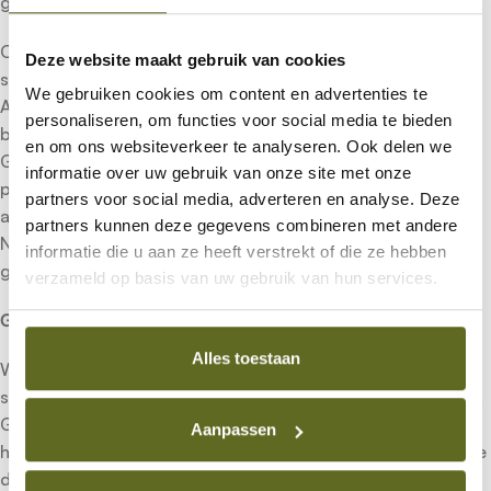
gebruikmaken.
Op basis van de gecombineerde gegevens worden
Deze website maakt gebruik van cookies
segmenten samengesteld ten behoeve van adverteerders.
We gebruiken cookies om content en advertenties te
Adverteerders kunnen dan gericht advertenties tonen aan
personaliseren, om functies voor social media te bieden
bepaalde groepen voor hen interessante bezoekers.
en om ons websiteverkeer te analyseren. Ook delen we
Gegevens over individueel bezoekgedrag of andere
informatie over uw gebruik van onze site met onze
persoonsgegevens worden nooit gedeeld met
partners voor social media, adverteren en analyse. Deze
adverteerders of andere derden. De privacystatement van
partners kunnen deze gegevens combineren met andere
New World Ninjas is van toepassing op deze
informatie die u aan ze heeft verstrekt of die ze hebben
gecombineerde gegevens.
verzameld op basis van uw gebruik van hun services.
Google Analytics
Alles toestaan
Wij maken gebruik van Google Analytics, een webanalyse-
service die wordt aangeboden door Google Inc. (“Google”).
Google Analytics maakt gebruik van cookies om ons te
Aanpassen
helpen analyseren hoe gebruikers de Website gebruiken. De
door het cookie gegenereerde informatie over u gebruik