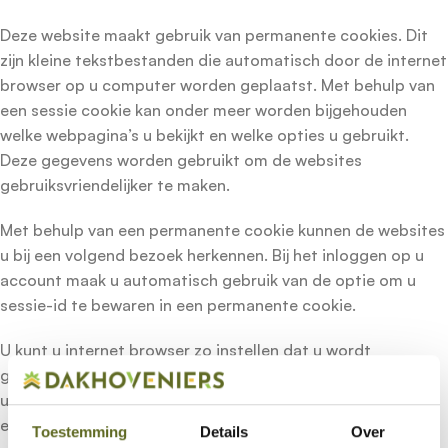
Deze website maakt gebruik van permanente cookies. Dit
zijn kleine tekstbestanden die automatisch door de internet
browser op u computer worden geplaatst. Met behulp van
een sessie cookie kan onder meer worden bijgehouden
welke webpagina’s u bekijkt en welke opties u gebruikt.
Deze gegevens worden gebruikt om de websites
gebruiksvriendelijker te maken.
Met behulp van een permanente cookie kunnen de websites
u bij een volgend bezoek herkennen. Bij het inloggen op u
account maak u automatisch gebruik van de optie om u
sessie-id te bewaren in een permanente cookie.
U kunt u internet browser zo instellen dat u wordt
gewaarschuwd als er een cookie wordt geplaatst. Ook kan
u het plaatsen van cookies volledig blokkeren. U kunt dan
echter mogelijk niet van alle onderdelen van de website
Toestemming
Details
Over