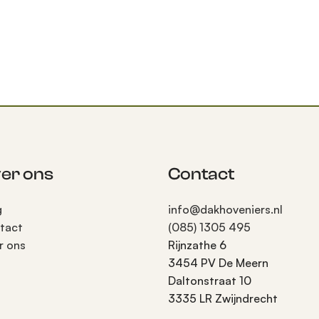
er ons
Contact
g
info@dakhoveniers.nl
tact
(085) 1305 495
r ons
Rijnzathe 6
3454 PV De Meern
Daltonstraat 10
3335 LR Zwijndrecht