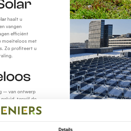
Solar
lar
haalt u
len vangen
gen efficiënt
ze moeiteloos met
. Zo profiteert u
aling.
loos
g – van ontwerp
eluid, terwijl de
jf. Zo geniet u
toekomst. Kies
 met onze
Details