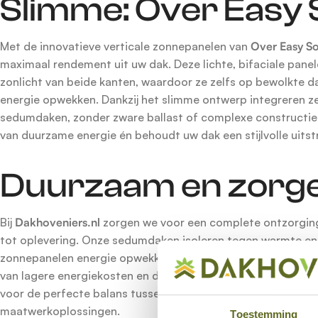
Slimme: Over Easy 
Met de innovatieve verticale zonnepanelen van
Over Easy So
maximaal rendement uit uw dak. Deze lichte, bifaciale pane
zonlicht van beide kanten, waardoor ze zelfs op bewolkte da
energie opwekken. Dankzij het slimme ontwerp integreren 
sedumdaken, zonder zware ballast of complexe constructies
van duurzame energie én behoudt uw dak een stijlvolle uitstr
Duurzaam en zorge
Bij
Dakhoveniers.nl
zorgen we voor een complete ontzorgin
tot oplevering. Onze sedumdaken isoleren tegen warmte en g
zonnepanelen energie opwekken voor uw huishouden of bedri
van lagere energiekosten en draagt u bij aan een groenere 
voor de perfecte balans tussen esthetiek en duurzaamheid
maatwerkoplossingen.
Toestemming